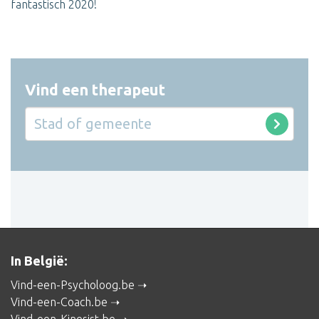
fantastisch 2020!
Vind een therapeut
In België:
Vind-een-Psycholoog.be
Vind-een-Coach.be