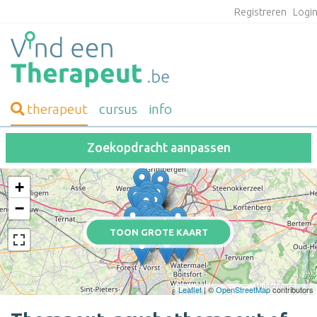
Registreren
Logi
therapeut
cursus
info
Zoekopdracht aanpassen
+
−
TOON GROTE KAART
Leaflet
| ©
OpenStreetMap
contributors