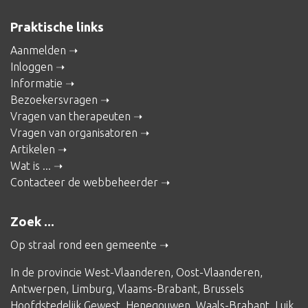
Praktische links
Aanmelden
Inloggen
Informatie
Bezoekersvragen
Vragen van therapeuten
Vragen van organisatoren
Artikelen
Wat is ...
Contacteer de webbeheerder
Zoek ...
Op straal rond een gemeente
In de provincie
West-Vlaanderen
,
Oost-Vlaanderen
,
Antwerpen
,
Limburg
,
Vlaams-Brabant
,
Brussels
Hoofdstedelijk Gewest
,
Henegouwen
,
Waals-Brabant
,
Luik
,