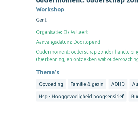
Workshop
Gent
Organisatie:
Els Willaert
Aanvangsdatum:
Doorlopend
Oudermoment: ouderschap zonder handleiding
(h)erkenning, en ontdekken wat oudercoaching
Thema's
Opvoeding
Familie & gezin
ADHD
Au
Hsp - Hooggevoeligheid hoogsensitief
Bu