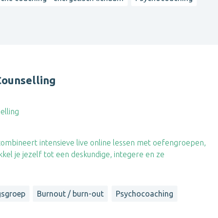
Counselling
elling
combineert intensieve live online lessen met oefengroepen,
kkel je jezelf tot een deskundige, integere en ze
gsgroep
Burnout / burn-out
Psychocoaching