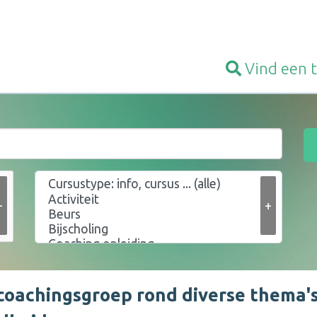
Vind een
+
+
coachingsgroep rond diverse thema's