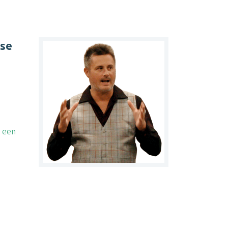
gse
t een