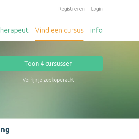
Registreren
Login
therapeut
Vind een
cursus
info
Toon
4
cursussen
Verfijn je zoekopdracht
ing