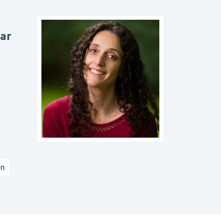
aar
en