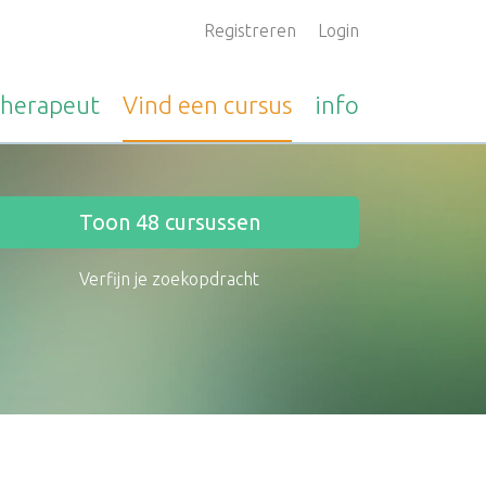
Registreren
Login
therapeut
Vind een
cursus
info
Toon
48
cursussen
Verfijn je zoekopdracht