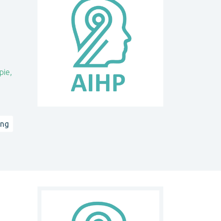
pie,
ing