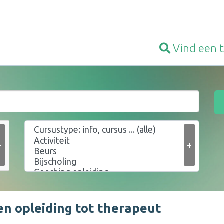
Vind een
+
+
en opleiding tot therapeut