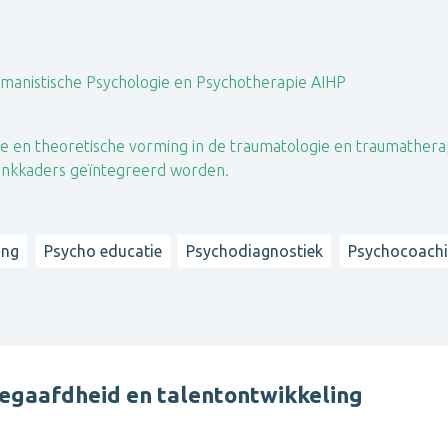
manistische Psychologie en Psychotherapie AIHP
e en theoretische vorming in de traumatologie en traumathera
denkkaders geïntegreerd worden.
ing
Psycho educatie
Psychodiagnostiek
Psychocoach
begaafdheid en talentontwikkeling