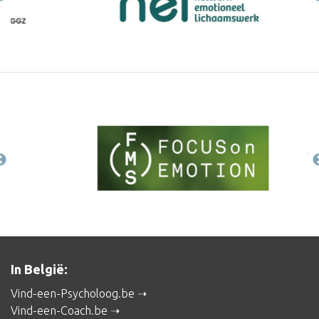
In België:
Vind-een-Psycholoog.be
Vind-een-Coach.be