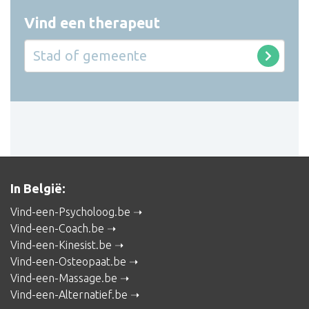
Vind een therapeut
In België:
Vind-een-Psycholoog.be
Vind-een-Coach.be
Vind-een-Kinesist.be
Vind-een-Osteopaat.be
Vind-een-Massage.be
Vind-een-Alternatief.be