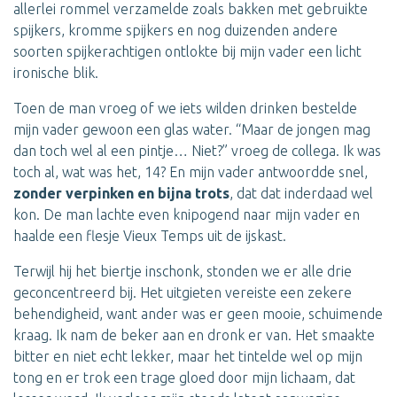
allerlei rommel verzamelde zoals bakken met gebruikte
spijkers, kromme spijkers en nog duizenden andere
soorten spijkerachtigen ontlokte bij mijn vader een licht
ironische blik.
Toen de man vroeg of we iets wilden drinken bestelde
mijn vader gewoon een glas water. “Maar de jongen mag
dan toch wel al een pintje… Niet?” vroeg de collega. Ik was
toch al, wat was het, 14? En mijn vader antwoordde snel,
zonder verpinken en bijna trots
, dat dat inderdaad wel
kon. De man lachte even knipogend naar mijn vader en
haalde een flesje Vieux Temps uit de ijskast.
Terwijl hij het biertje inschonk, stonden we er alle drie
geconcentreerd bij. Het uitgieten vereiste een zekere
behendigheid, want ander was er geen mooie, schuimende
kraag. Ik nam de beker aan en dronk er van. Het smaakte
bitter en niet echt lekker, maar het tintelde wel op mijn
tong en er trok een trage gloed door mijn lichaam, dat