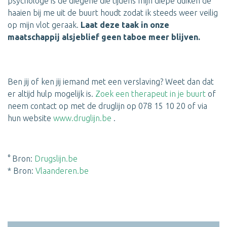
psychologe is de diegene die tijdens mijn diepe duiken de
haaien bij me uit de buurt houdt zodat ik steeds weer veilig
op mijn vlot geraak.
Laat deze taak in onze
maatschappij alsjeblief geen taboe meer blijven.
Ben jij of ken jij iemand met een verslaving? Weet dan dat
er altijd hulp mogelijk is.
Zoek een therapeut in je buurt
of
neem contact op met de druglijn op 078 15 10 20 of via
hun website
www.druglijn.be
.
° Bron:
Drugslijn.be
* Bron:
Vlaanderen.be