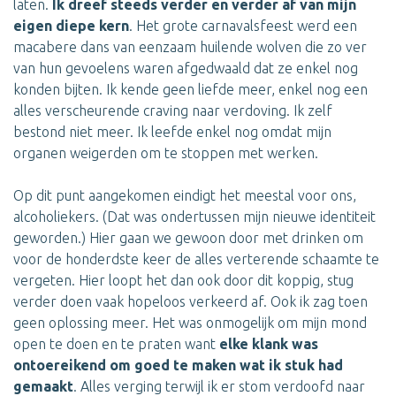
laten.
Ik dreef steeds verder en verder af van mijn
eigen diepe kern
. Het grote carnavalsfeest werd een
macabere dans van eenzaam huilende wolven die zo ver
van hun gevoelens waren afgedwaald dat ze enkel nog
konden bijten. Ik kende geen liefde meer, enkel nog een
alles verscheurende craving naar verdoving. Ik zelf
bestond niet meer. Ik leefde enkel nog omdat mijn
organen weigerden om te stoppen met werken.
Op dit punt aangekomen eindigt het meestal voor ons,
alcoholiekers. (Dat was ondertussen mijn nieuwe identiteit
geworden.) Hier gaan we gewoon door met drinken om
voor de honderdste keer de alles verterende schaamte te
vergeten. Hier loopt het dan ook door dit koppig, stug
verder doen vaak hopeloos verkeerd af. Ook ik zag toen
geen oplossing meer. Het was onmogelijk om mijn mond
open te doen en te praten want
elke klank was
ontoereikend om goed te maken wat ik stuk had
gemaakt
. Alles verging terwijl ik er stom verdoofd naar