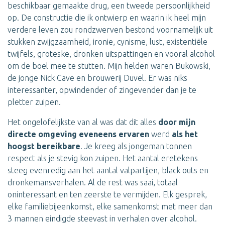
beschikbaar gemaakte drug, een tweede persoonlijkheid
op. De constructie die ik ontwierp en waarin ik heel mijn
verdere leven zou rondzwerven bestond voornamelijk uit
stukken zwijgzaamheid, ironie, cynisme, lust, existentiële
twijfels, groteske, dronken uitspattingen en vooral alcohol
om de boel mee te stutten. Mijn helden waren Bukowski,
de jonge Nick Cave en brouwerij Duvel. Er was niks
interessanter, opwindender of zingevender dan je te
pletter zuipen.
Het ongelofelijkste van al was dat dit alles
door mijn
directe omgeving eveneens ervaren
werd
als het
hoogst bereikbare
. Je kreeg als jongeman tonnen
respect als je stevig kon zuipen. Het aantal eretekens
steeg evenredig aan het aantal valpartijen, black outs en
dronkemansverhalen. Al de rest was saai, totaal
oninteressant en ten zeerste te vermijden. Elk gesprek,
elke familiebijeenkomst, elke samenkomst met meer dan
3 mannen eindigde steevast in verhalen over alcohol.