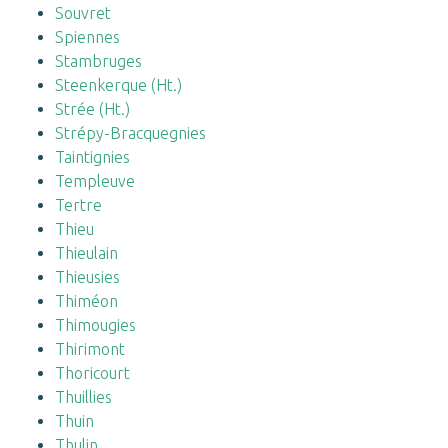
Souvret
Spiennes
Stambruges
Steenkerque (Ht.)
Strée (Ht.)
Strépy-Bracquegnies
Taintignies
Templeuve
Tertre
Thieu
Thieulain
Thieusies
Thiméon
Thimougies
Thirimont
Thoricourt
Thuillies
Thuin
Thulin