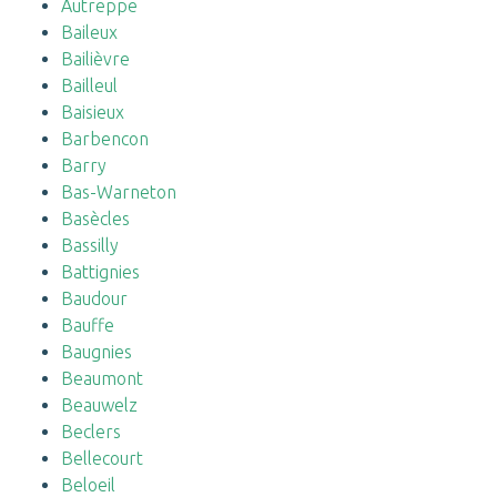
Autreppe
Baileux
Bailièvre
Bailleul
Baisieux
Barbencon
Barry
Bas-Warneton
Basècles
Bassilly
Battignies
Baudour
Bauffe
Baugnies
Beaumont
Beauwelz
Beclers
Bellecourt
Beloeil