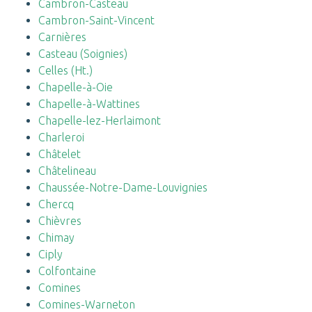
Cambron-Casteau
Cambron-Saint-Vincent
Carnières
Casteau (Soignies)
Celles (Ht.)
Chapelle-à-Oie
Chapelle-à-Wattines
Chapelle-lez-Herlaimont
Charleroi
Châtelet
Châtelineau
Chaussée-Notre-Dame-Louvignies
Chercq
Chièvres
Chimay
Ciply
Colfontaine
Comines
Comines-Warneton