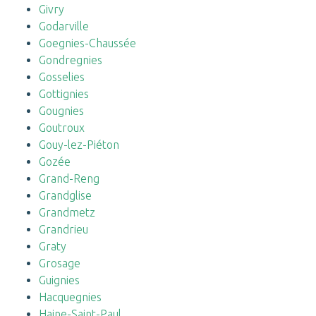
Givry
Godarville
Goegnies-Chaussée
Gondregnies
Gosselies
Gottignies
Gougnies
Goutroux
Gouy-lez-Piéton
Gozée
Grand-Reng
Grandglise
Grandmetz
Grandrieu
Graty
Grosage
Guignies
Hacquegnies
Haine-Saint-Paul