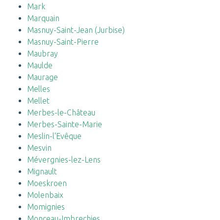
Mark
Marquain
Masnuy-Saint-Jean (Jurbise)
Masnuy-Saint-Pierre
Maubray
Maulde
Maurage
Melles
Mellet
Merbes-le-Château
Merbes-Sainte-Marie
Meslin-l'Evêque
Mesvin
Mévergnies-lez-Lens
Mignault
Moeskroen
Molenbaix
Momignies
Monceau-Imbrechies