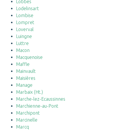
Lobbes
Lodelinsart
Lombise
Lompret
Loverval
Luingne
Luttre
Macon
Macquenoise
Maffle
Mainvault
Maisières
Manage
Marbaix (Ht.)
Marche-lez-Ecaussinnes
Marchienne-au-Pont
Marchipont
Marcinelle
Marcq