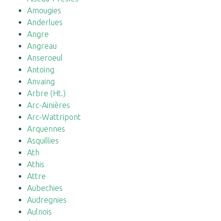
Amougies
Anderlues
Angre
Angreau
Anseroeul
Antoing
Anvaing
Arbre (Ht.)
Arc-Ainières
Arc-Wattripont
Arquennes
Asquillies
Ath
Athis
Attre
Aubechies
Audregnies
Aulnois