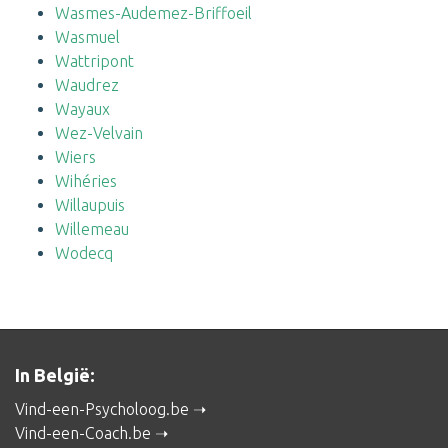
Wasmes-Audemez-Briffoeil
Wasmuel
Wattripont
Waudrez
Wayaux
Wez-Velvain
Wiers
Wihéries
Willaupuis
Willemeau
Wodecq
In België:
Vind-een-Psycholoog.be
Vind-een-Coach.be