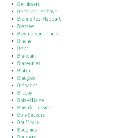
Bernissart
Bersillies-l'Abbaye
Bienne-lez-Happart
Biercée
Biesme-sous-Thuin
Binche
Bizet
Blandain
Blaregnies
Blaton
Blaugies
Bléharies
Blicquy
Bois-d'Haine
Bois-de-Lessines
Bon-Secours
Bouffioulx
Bougnies
Bourlers