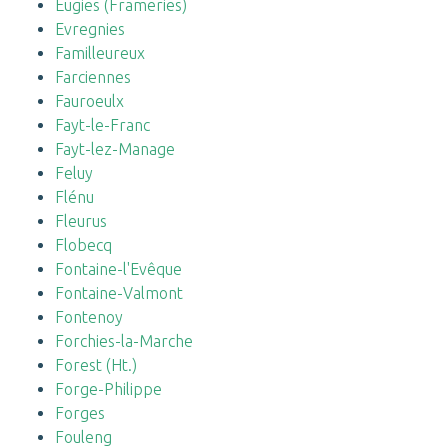
Eugies (Frameries)
Evregnies
Familleureux
Farciennes
Fauroeulx
Fayt-le-Franc
Fayt-lez-Manage
Feluy
Flénu
Fleurus
Flobecq
Fontaine-l'Evêque
Fontaine-Valmont
Fontenoy
Forchies-la-Marche
Forest (Ht.)
Forge-Philippe
Forges
Fouleng