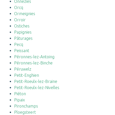
Onnezies
Orcq
Ormeignies
Orroir
Ostiches
Papignies
Pâturages
Pecq
Peissant
Péronnes-lez-Antoing
Péronnes-lez-Binche
Péruwelz
Petit-Enghien
Petit-Roeulx-lez-Braine
Petit-Roeulx-lez-Nivelles
Piéton
Pipaix
Pironchamps
Ploegsteert