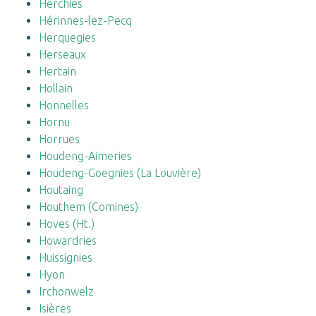
Herchies
Hérinnes-lez-Pecq
Herquegies
Herseaux
Hertain
Hollain
Honnelles
Hornu
Horrues
Houdeng-Aimeries
Houdeng-Goegnies (La Louvière)
Houtaing
Houthem (Comines)
Hoves (Ht.)
Howardries
Huissignies
Hyon
Irchonwelz
Isières