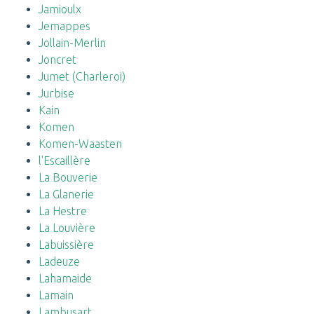
Jamioulx
Jemappes
Jollain-Merlin
Joncret
Jumet (Charleroi)
Jurbise
Kain
Komen
Komen-Waasten
l'Escaillère
La Bouverie
La Glanerie
La Hestre
La Louvière
Labuissière
Ladeuze
Lahamaide
Lamain
Lambusart