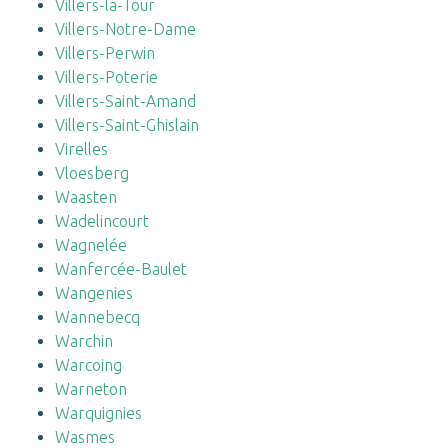
Villers-la-Tour
Villers-Notre-Dame
Villers-Perwin
Villers-Poterie
Villers-Saint-Amand
Villers-Saint-Ghislain
Virelles
Vloesberg
Waasten
Wadelincourt
Wagnelée
Wanfercée-Baulet
Wangenies
Wannebecq
Warchin
Warcoing
Warneton
Warquignies
Wasmes