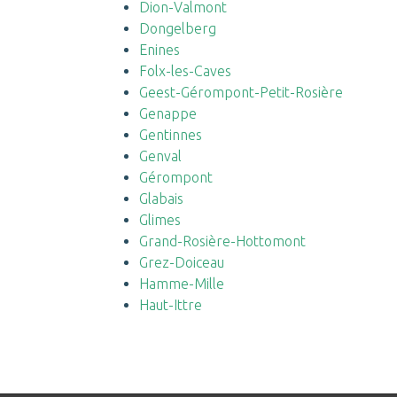
Dion-Valmont
Dongelberg
Enines
Folx-les-Caves
Geest-Gérompont-Petit-Rosière
Genappe
Gentinnes
Genval
Gérompont
Glabais
Glimes
Grand-Rosière-Hottomont
Grez-Doiceau
Hamme-Mille
Haut-Ittre