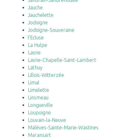
Jandrain-Jandrenouille
Jauche
Jauchelette
Jodoigne
Jodoigne-Souveraine
l'Ecluse
La Hulpe
Lasne
Lasne-Chapelle-Saint-Lambert
Lathuy
Lillois-Witterzée
Limal
Limelette
Linsmeau
Longueville
Loupoigne
Louvain-la-Neuve
Malèves-Sainte-Marie-Wastines
Maransart