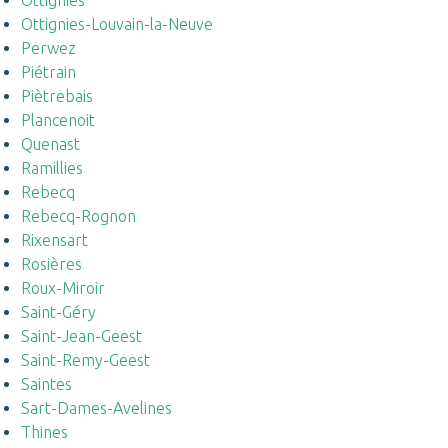
Ottignies
Ottignies-Louvain-la-Neuve
Perwez
Piétrain
Piètrebais
Plancenoit
Quenast
Ramillies
Rebecq
Rebecq-Rognon
Rixensart
Rosières
Roux-Miroir
Saint-Géry
Saint-Jean-Geest
Saint-Remy-Geest
Saintes
Sart-Dames-Avelines
Thines