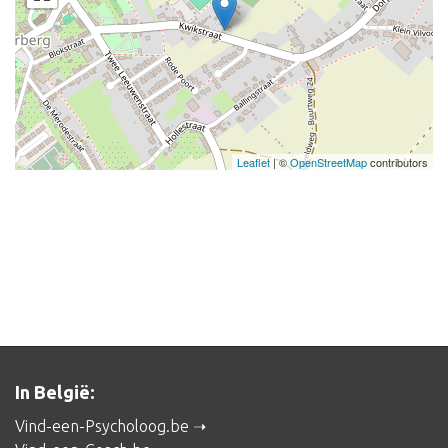
Leaflet
| ©
OpenStreetMap
contributors
In België:
Vind-een-Psycholoog.be