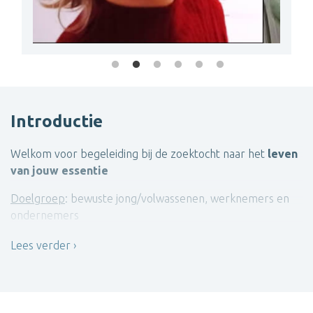
Introductie
Welkom voor begeleiding bij de zoektocht naar het
leven
van jouw essentie
Doelgroep
: bewuste jong/volwassenen, werknemers en
ondernemers
Kernthema's
: doorbreken van familiepatronen, loskomen
Lees verder
van maatschappelijke verwachtingen, zoeken naar wie jij
echt bent, je plek vinden in de wereld, voluit leven vanuit
jezelf