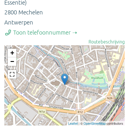
Essentie)
2800 Mechelen
Antwerpen
Toon telefoonnummer
Routebeschrijving
+
−
Leaflet
| ©
OpenStreetMap
contributors