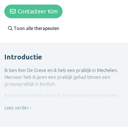
Contacteer Kim
Toon alle therapeuten
Introductie
Ik ben Kim De Greve en ik heb een praktijk in Mechelen.
Hiervoor heb ik jaren een praktijk gehad binnen een
groepspraktijk in Kontich.
Ik ben van opleiding Klinisch Psychologe en heb nog een
bijkomende opleiding Interactionele Vormgeving gedaan.
Lees verder
Deze opleiding is een integratieve therapeutische
benadering met affectieve, cognitieve en gedragsmatige
aandachtspunten.IV. is een stroming binnen de