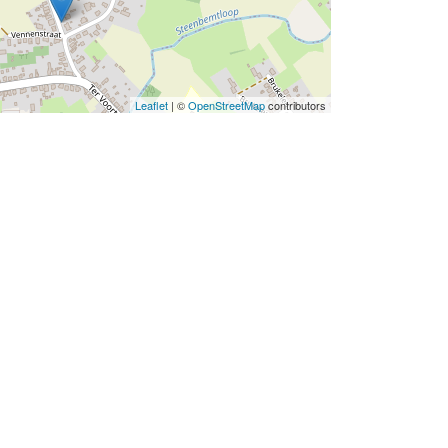
Leaflet
| ©
OpenStreetMap
contributors