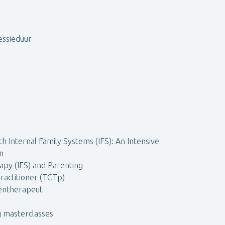
essieduur
 Internal Family Systems (IFS): An Intensive
n
apy (IFS) and Parenting
ractitioner (TCTp)
rentherapeut
g masterclasses