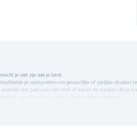
ocht je niet zijn wie je bent.
twikkelde je voelsprieten om gevaarlijke of pijnlijke situaties t
e eigenlijk niet past voor een kind of waren de signalen die je
geboorte, omdat ook je ouders zulke ervaringen hadden.
jou beschermende overtuigingen of patronen ontstaan om de pijn
 overleven. Maar de pijn gaat nooit ècht weg en op onbewaakte 
aakt worden. Of de beschermende patronen worden beklemmend e