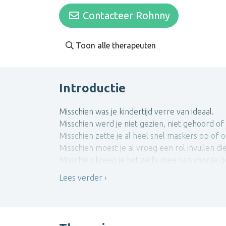
Contacteer Rohnny
Toon alle therapeuten
Introductie
Misschien was je kindertijd verre van ideaal.
Misschien werd je niet gezien, niet gehoord of m
Misschien zette je al heel snel maskers op of on
Misschien moest je al vroeg een rol invullen di
Misschien kreeg je het zelfs mee van voor je 
Lees verder
Door deze ervaringen in je jeugd zijn binnen 
jou als kind gered heeft en zorgde dat je kon
terecht waar die pijnlijke plekken weer ger
leven en genieten.