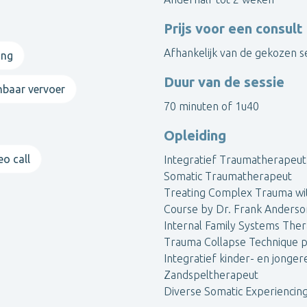
lichaam
Prijs voor een consult
Afhankelijk van de gekozen s
ing
Duur van de sessie
nbaar vervoer
70 minuten of 1u40
ip
Opleiding
eo call
Integratief Traumatherapeut
Somatic Traumatherapeut
Treating Complex Trauma with
rleden
Course by Dr. Frank Anderso
Internal Family Systems Ther
Trauma Collapse Technique p
Integratief kinder- en jonge
Zandspeltherapeut
=========
Diverse Somatic Experiencin