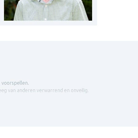
e voorspellen.
 kreeg van anderen verwarrend en onveilig.
 zo goed als mogelijk aan te kunnen. Iets wat
momenten kom je later toch in situaties
n zorgen ervoor dat je niet meer vrij kan