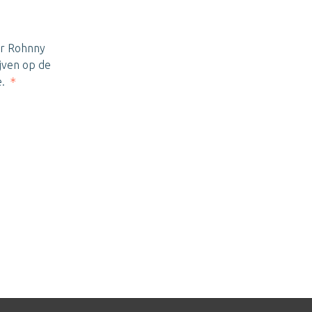
ar Rohnny
jven op de
e.