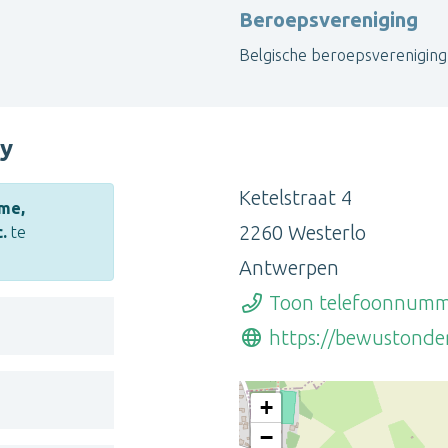
Beroepsvereniging
Contacteer Rohnny
Belgische beroepsvereniging
Toon alle therapeuten
y
Ketelstraat 4
me,
2260 Westerlo
.
te
Antwerpen
Toon telefoonnum
https://bewustonde
+
−