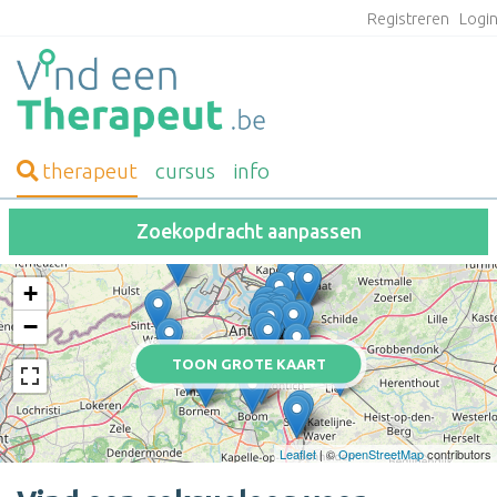
Registreren
Logi
therapeut
cursus
info
Zoekopdracht aanpassen
+
−
TOON GROTE KAART
Leaflet
| ©
OpenStreetMap
contributors