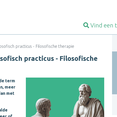
Vind een
osofisch practicus - Filosofische therapie
sofisch practicus - Filosofische
 de term
en, meer
 dan met
alde
eer of