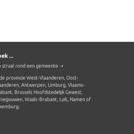
ek ...
 straal rond een gemeente
 de provincie
West-Vlaanderen
,
Oost-
aanderen
,
Antwerpen
,
Limburg
,
Vlaams-
abant
,
Brussels Hoofdstedelijk Gewest
,
negouwen
,
Waals-Brabant
,
Luik
,
Namen
of
xemburg
.