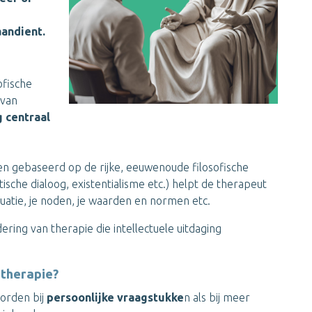
aandient.
ofische
 van
g centraal
n gebaseerd op de rijke, eeuwenoude filosofische
ratische dialoog, existentialisme etc.) helpt de therapeut
situatie, je noden, je waarden en normen etc.
ering van therapie die intellectuele uitdaging
 therapie?
worden bij
persoonlijke vraagstukke
n als bij meer