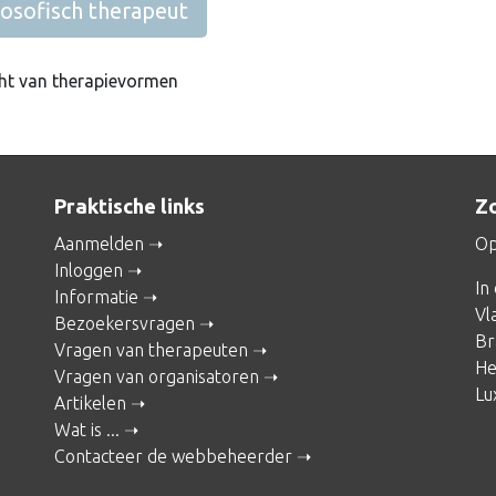
losofisch therapeut
ht van therapievormen
Praktische links
Zo
Aanmelden
Op
Inloggen
In
Informatie
Vl
Bezoekersvragen
Br
Vragen van therapeuten
He
Vragen van organisatoren
Lu
Artikelen
Wat is ...
Contacteer de webbeheerder