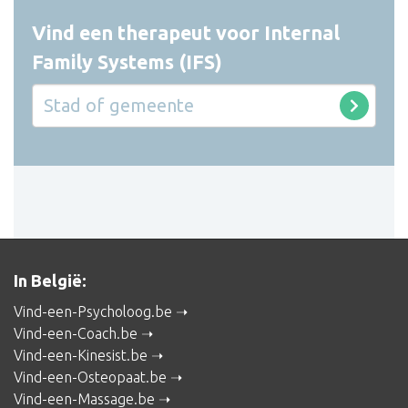
Vind een therapeut voor Internal
Family Systems (IFS)
In België:
Vind-een-Psycholoog.be
Vind-een-Coach.be
Vind-een-Kinesist.be
Vind-een-Osteopaat.be
Vind-een-Massage.be