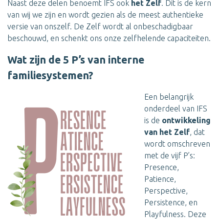
Naast deze delen benoemt IFS ook
het Zelf
. Dit is de kern
van wij we zijn en wordt gezien als de meest authentieke
versie van onszelf. De Zelf wordt al onbeschadigbaar
beschouwd, en schenkt ons onze zelfhelende capaciteiten.
Wat zijn de 5 P’s van interne
familiesystemen?
Een belangrijk
onderdeel van IFS
is de
ontwikkeling
van het Zelf
, dat
wordt omschreven
met de vijf P’s:
Presence,
Patience,
Perspective,
Persistence, en
Playfulness. Deze