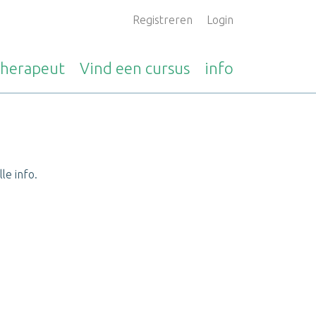
Registreren
Login
therapeut
Vind een
cursus
info
le info.