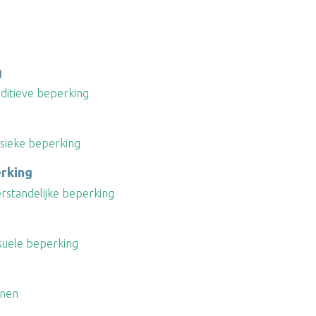
g
ditieve beperking
sieke beperking
erking
rstandelijke beperking
suele beperking
nnen