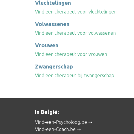
Vluchtelingen
Vind een therapeut voor vluchtelingen
Volwassenen
Vind een therapeut voor volwassenen
Vrouwen
Vind een therapeut voor vrouwen
Zwangerschap
Vind een therapeut bij zwangerschap
In België:
Vind-een-Psycholoog.be
Vind-een-Coach.be