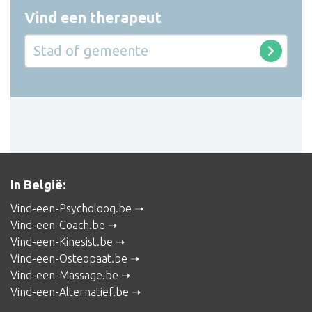
Vind een therapeut
In België:
Vind-een-Psycholoog.be
Vind-een-Coach.be
Vind-een-Kinesist.be
Vind-een-Osteopaat.be
Vind-een-Massage.be
Vind-een-Alternatief.be