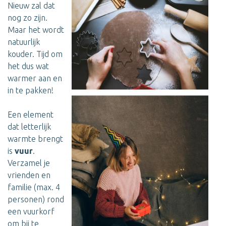
Nieuw zal dat
nog zo zijn.
Maar het wordt
natuurlijk
kouder. Tijd om
het dus wat
warmer aan en
in te pakken!
Een element
dat letterlijk
warmte brengt
is
vuur
.
Verzamel je
vrienden en
familie (max. 4
personen) rond
een vuurkorf
om bij te