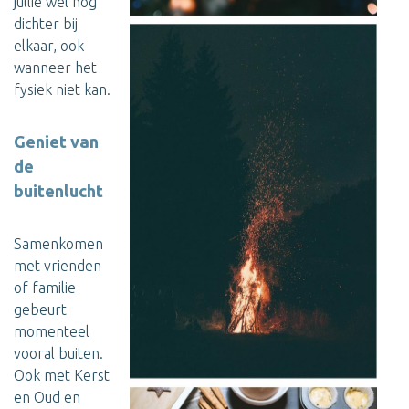
jullie wel nog
dichter bij
elkaar, ook
wanneer het
fysiek niet kan.
Geniet van
de
buitenlucht
Samenkomen
met vrienden
of familie
gebeurt
momenteel
vooral buiten.
Ook met Kerst
en Oud en