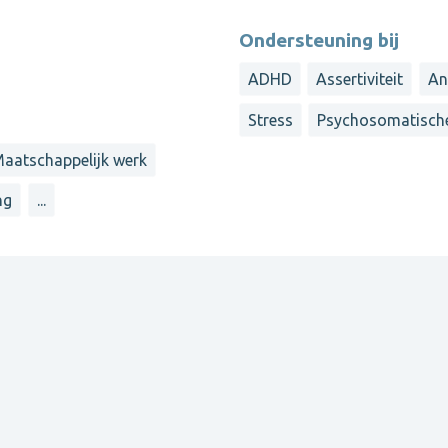
Ondersteuning bij
ADHD
Assertiviteit
An
Stress
Psychosomatische
aatschappelijk werk
ng
...