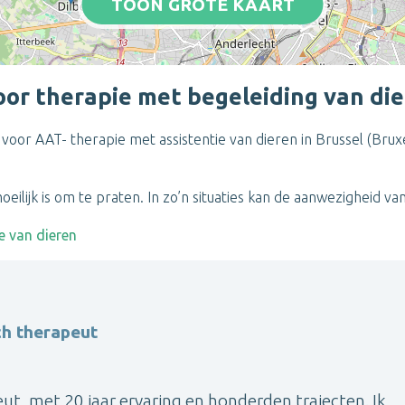
TOON GROTE KAART
r therapie met begeleiding van dier
 voor AAT- therapie met assistentie van dieren in Brussel (Brux
moeilijk is om te praten. In zo’n situaties kan de aanwezigheid 
e van dieren
ch therapeut
eut, met 20 jaar ervaring en honderden trajecten. Ik