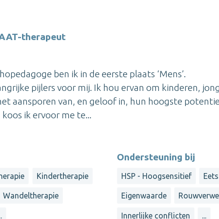
 AAT-therapeut
thopedagoge ben ik in de eerste plaats ‘Mens’.
angrijke pijlers voor mij. Ik hou ervan om kinderen, jo
het aansporen van, en geloof in, hun hoogste potentie
oos ik ervoor me te...
Ondersteuning bij
herapie
Kindertherapie
HSP - Hoogsensitief
Eets
Wandeltherapie
Eigenwaarde
Rouwverwe
..
Innerlijke conflicten
...