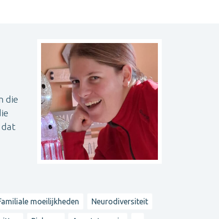
n die
die
 dat
Familiale moeilijkheden
Neurodiversiteit