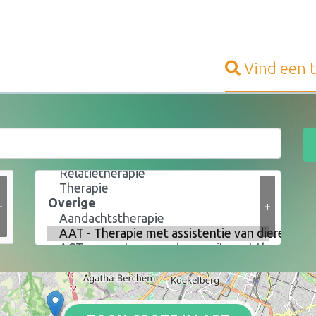
Vind een
+
+