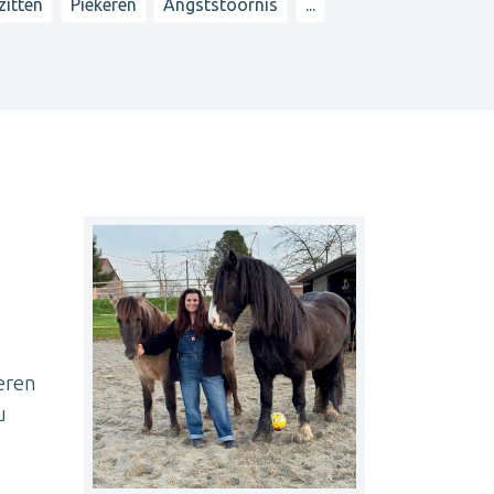
zitten
Piekeren
Angststoornis
...
eren
u