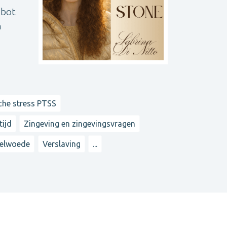
 bot
n
che stress PTSS
tijd
Zingeving en zingevingsvragen
elwoede
Verslaving
...