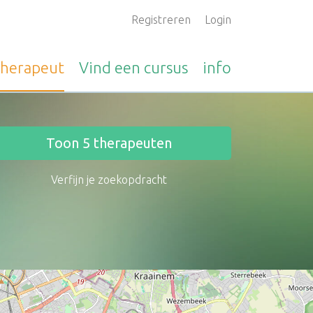
Registreren
Login
therapeut
Vind een
cursus
info
Toon
5
therapeuten
Verfijn je zoekopdracht