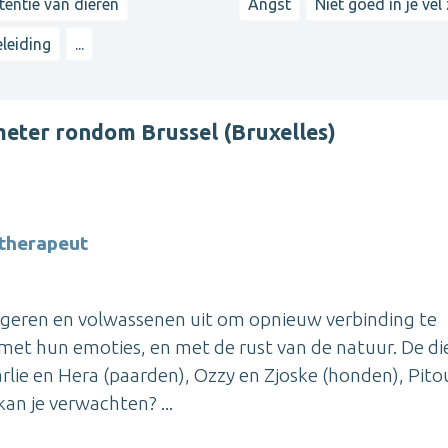
tentie van dieren
Angst
Niet goed in je vel 
leiding
...
meter rondom Brussel (Bruxelles)
otherapeut
jongeren en volwassenen uit om opnieuw verbinding te
met hun emoties, en met de rust van de natuur. De di
rlie en Hera (paarden), Ozzy en Zjoske (honden), Pito
kan je verwachten? ...