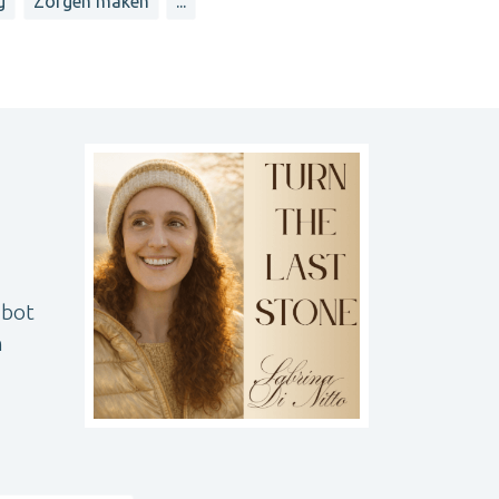
g
Zorgen maken
...
 bot
n