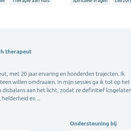
pie
Therapie aan huis
Spirituele vragen
Zelfzor
ch therapeut
eut, met 20 jaar ervaring en honderden trajecten. Ik
een willen omdraaien. In mijn sessies ga ik tot op het
 disbalans aan het licht, zodat ze definitief losgelate
helderheid en ...
Ondersteuning bij