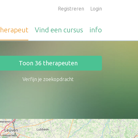
Registreren
Login
therapeut
Vind een
cursus
info
Toon
36
therapeuten
Verfijn je zoekopdracht