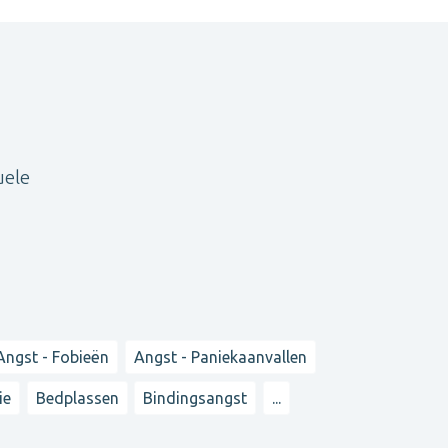
uele
Angst - Fobieën
Angst - Paniekaanvallen
ie
Bedplassen
Bindingsangst
...