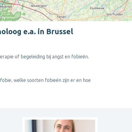
loog e.a. in Brussel
erapie of begeleiding bij angst en fobieën.
Leaflet
| ©
OpenStreetMap
contributors
 fobie, welke soorten fobieën zijn er en hoe