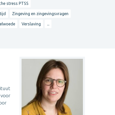
che stress PTSS
tijd
Zingeving en zingevingsvragen
elwoede
Verslaving
...
ituut
 voor
oor