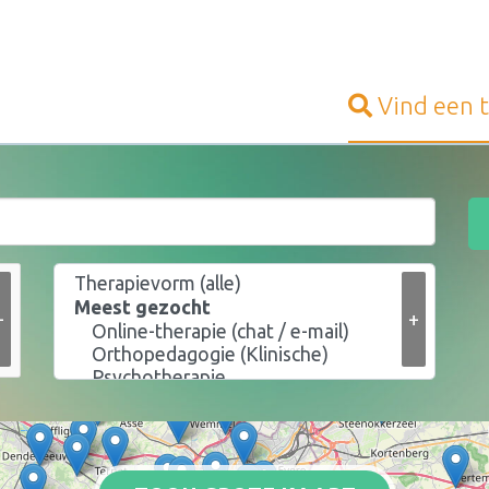
Vind een
+
+