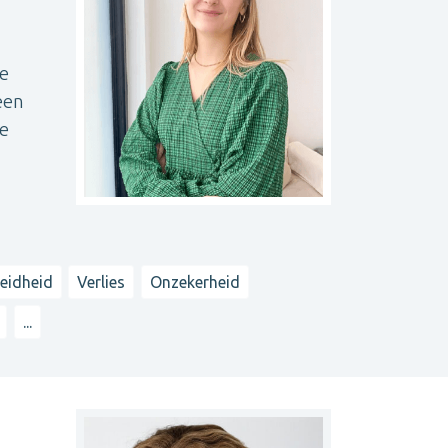
de
een
te
eidheid
Verlies
Onzekerheid
...