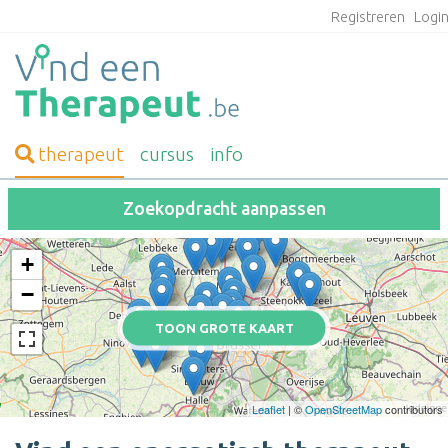
Registreren
Logi
therapeut
cursus
info
Zoekopdracht aanpassen
+
−
TOON GROTE KAART
Leaflet
| ©
OpenStreetMap
contributors