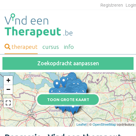
Registreren
Logi
therapeut
cursus
info
Zoekopdracht aanpassen
+
−
TOON GROTE KAART
Leaflet
| ©
OpenStreetMap
contributors