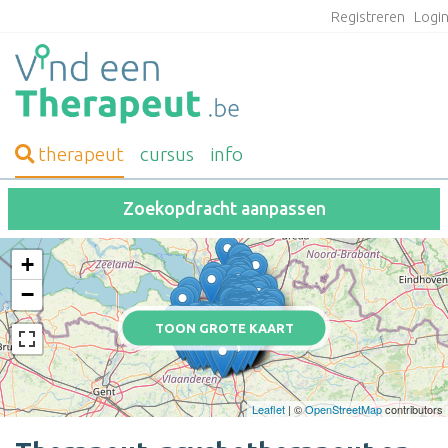
Registreren
Logi
therapeut
cursus
info
Zoekopdracht aanpassen
+
−
TOON GROTE KAART
Leaflet
| ©
OpenStreetMap
contributors