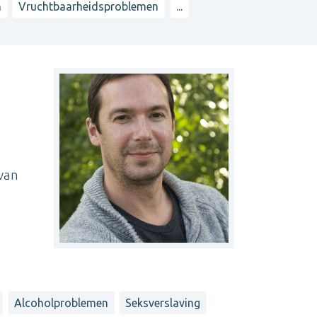
n
Vruchtbaarheidsproblemen
...
 van
Alcoholproblemen
Seksverslaving