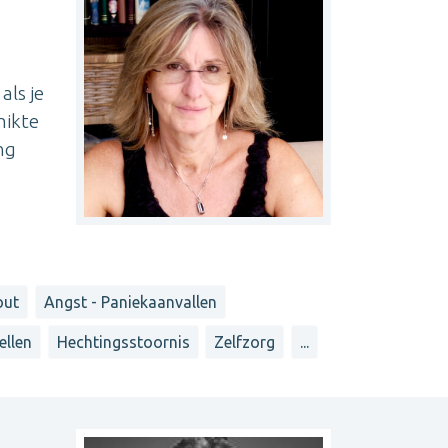
als je
hikte
ng
out
Angst - Paniekaanvallen
ellen
Hechtingsstoornis
Zelfzorg
...