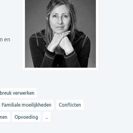
en en
ebreuk verwerken
Familiale moeilijkheden
Conflicten
nnen
Opvoeding
...