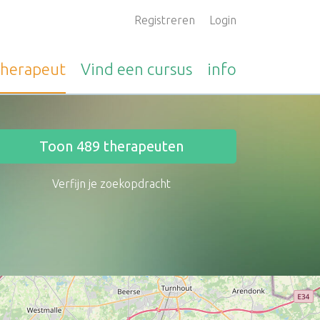
Registreren
Login
therapeut
Vind een
cursus
info
Toon
489
therapeuten
Verfijn je zoekopdracht