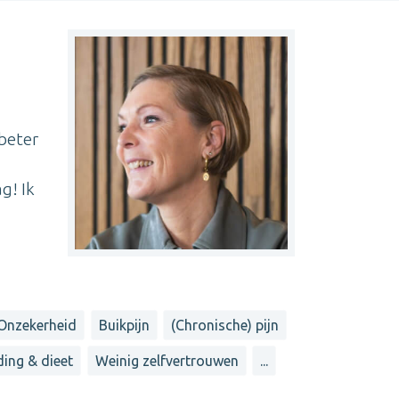
 beter
g! Ik
Onzekerheid
Buikpijn
(Chronische) pijn
ing & dieet
Weinig zelfvertrouwen
...