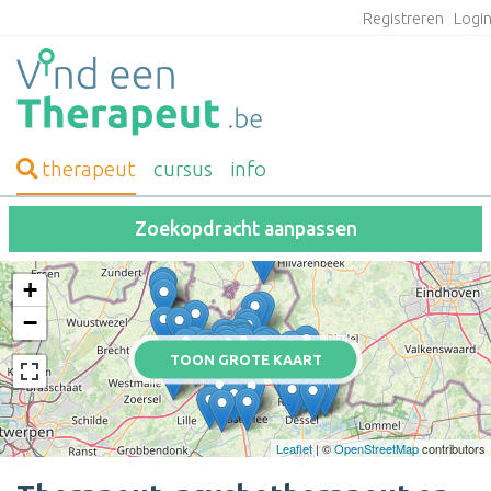
Registreren
Logi
therapeut
cursus
info
Zoekopdracht aanpassen
+
−
TOON GROTE KAART
Leaflet
| ©
OpenStreetMap
contributors