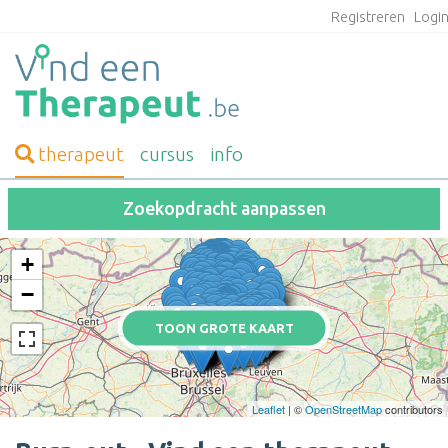
Registreren
Logi
therapeut
cursus
info
Zoekopdracht aanpassen
+
−
TOON GROTE KAART
Leaflet
| ©
OpenStreetMap
contributors