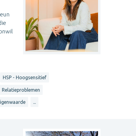
teun
die
 onwil
HSP - Hoogsensitief
Relatieproblemen
igenwaarde
...