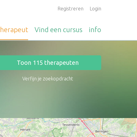
Registreren
Login
therapeut
Vind een
cursus
info
Toon
115
therapeuten
Verfijn je zoekopdracht