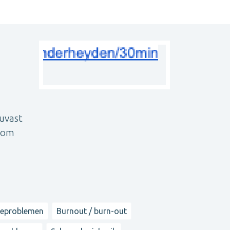
ouvast
e om
ieproblemen
Burnout / burn-out