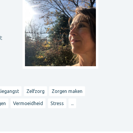
t
liegangst
Zelfzorg
Zorgen maken
gen
Vermoeidheid
Stress
...