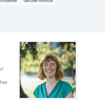
problemen
Seksueel misbruik
n?
chap