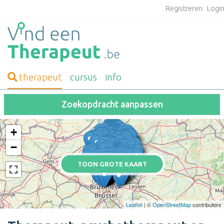
Registreren
Logi
therapeut
cursus
info
Zoekopdracht aanpassen
+
−
TOON GROTE KAART
Leaflet
| ©
OpenStreetMap
contributors