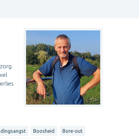
fzorg
wel
erlies
ndingsangst
Boosheid
Bore-out