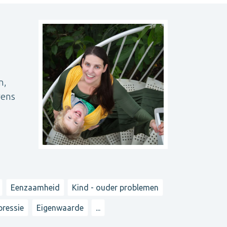
n,
wens
Eenzaamheid
Kind - ouder problemen
pressie
Eigenwaarde
...