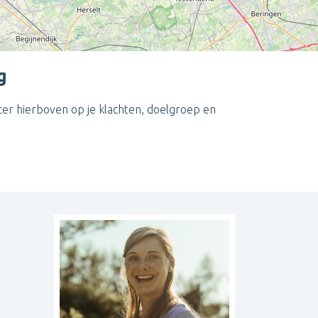
g
ter hierboven op je klachten, doelgroep en
Leaflet
| ©
OpenStreetMap
contributors