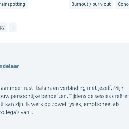
rainspotting
Burnout / burn-out
Conc
apy
...
andelaar
 naar meer rust, balans en verbinding met jezelf. Mijn
jouw persoonlijke behoeften. Tijdens de sessies creër
elf kan zijn. Ik werk op zowel fysiek, emotioneel als
llega’s van...