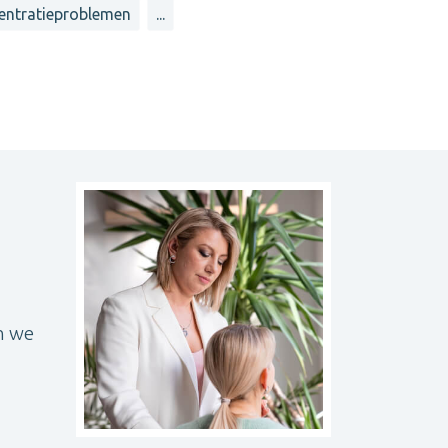
entratieproblemen
...
en we