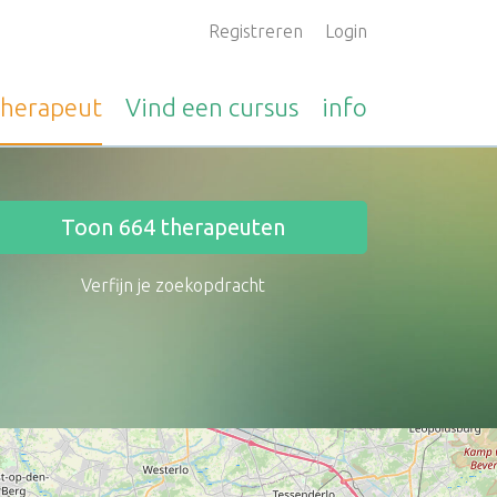
Registreren
Login
therapeut
Vind een
cursus
info
Toon
664
therapeuten
Verfijn je zoekopdracht