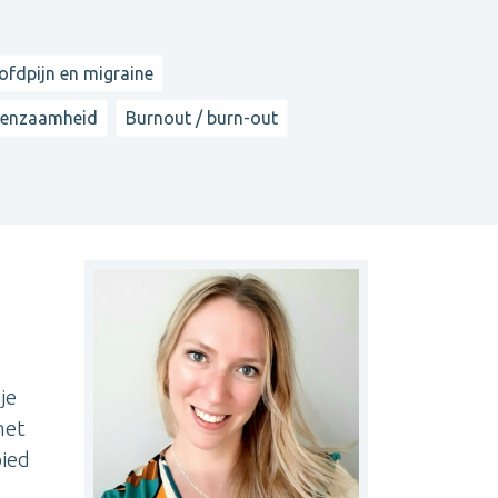
ofdpijn en migraine
Eenzaamheid
Burnout / burn-out
je
met
bied