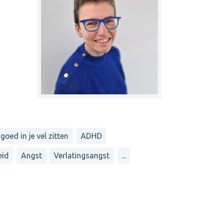
 goed in je vel zitten
ADHD
eid
Angst
Verlatingsangst
...