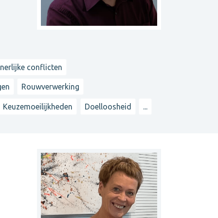
nnerlijke conflicten
gen
Rouwverwerking
Keuzemoeilijkheden
Doelloosheid
...