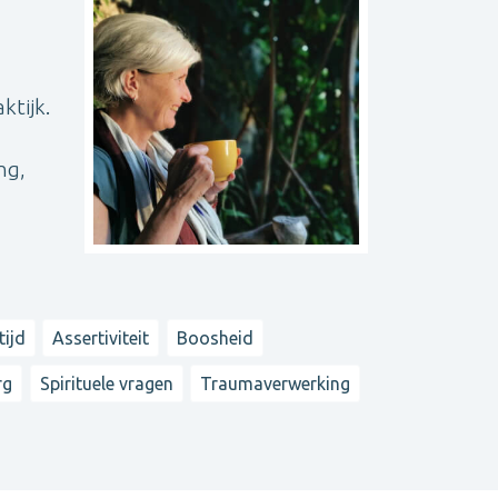
ktijk.
ng,
tijd
Assertiviteit
Boosheid
rg
Spirituele vragen
Traumaverwerking