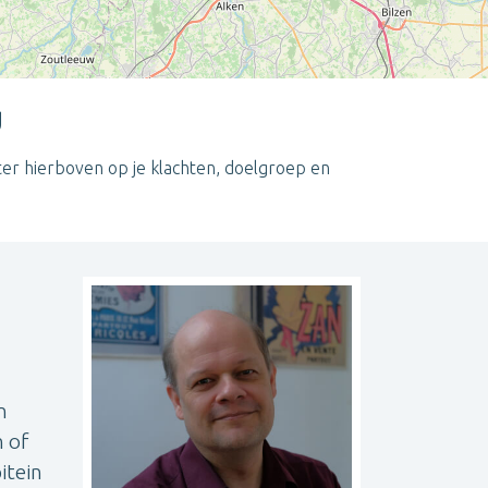
g
ter hierboven op je klachten, doelgroep en
Leaflet
| ©
OpenStreetMap
contributors
n
n of
itein