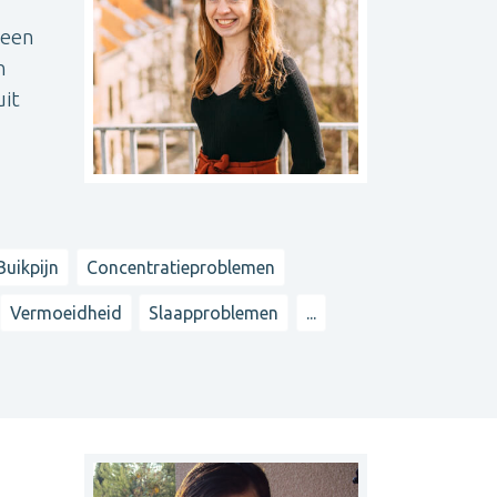
 een
n
uit
Buikpijn
Concentratieproblemen
Vermoeidheid
Slaapproblemen
...