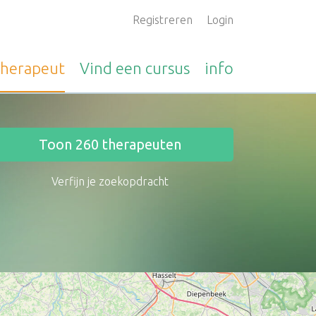
Registreren
Login
therapeut
Vind een
cursus
info
Toon
260
therapeuten
Verfijn je zoekopdracht