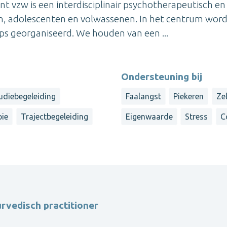
 vzw is een interdisciplinair psychotherapeutisch en
in, adolescenten en volwassenen. In het centrum wor
ps georganiseerd. We houden van een ...
Ondersteuning bij
udiebegeleiding
Faalangst
Piekeren
Ze
pie
Trajectbegeleiding
Eigenwaarde
Stress
C
urvedisch practitioner