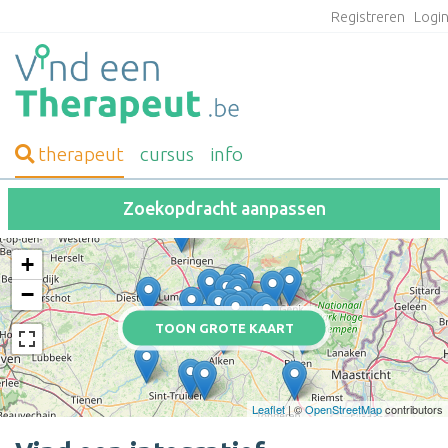
Registreren
Logi
therapeut
cursus
info
Zoekopdracht aanpassen
+
−
TOON GROTE KAART
Leaflet
| ©
OpenStreetMap
contributors