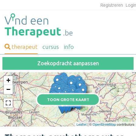
Registreren
Logi
therapeut
cursus
info
Zoekopdracht aanpassen
+
−
TOON GROTE KAART
Leaflet
| ©
OpenStreetMap
contributors