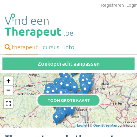
Registreren
Logi
therapeut
cursus
info
Zoekopdracht aanpassen
+
−
TOON GROTE KAART
Leaflet
| ©
OpenStreetMap
contributors