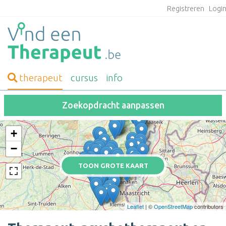
Registreren
Logi
therapeut
cursus
info
Zoekopdracht aanpassen
+
−
TOON GROTE KAART
Leaflet
| ©
OpenStreetMap
contributors