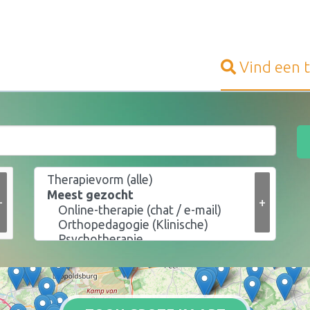
Vind een
+
+