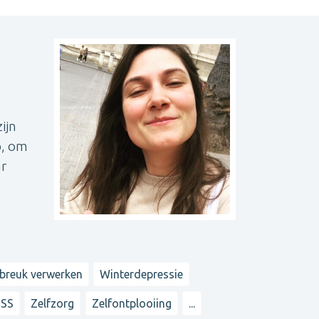
ijn
p, om
ar
ebreuk verwerken
Winterdepressie
TSS
Zelfzorg
Zelfontplooiing
...