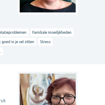
elatieproblemen
Familiale moeilijkheden
t goed in je vel zitten
Stress
..
druk