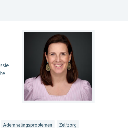
assie
 te
Ademhalingsproblemen
Zelfzorg