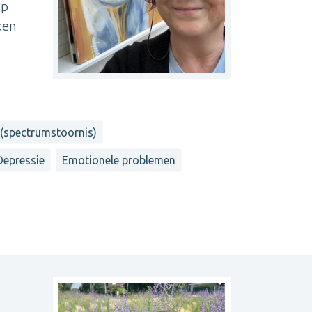
op
ken
(spectrumstoornis)
Depressie
Emotionele problemen