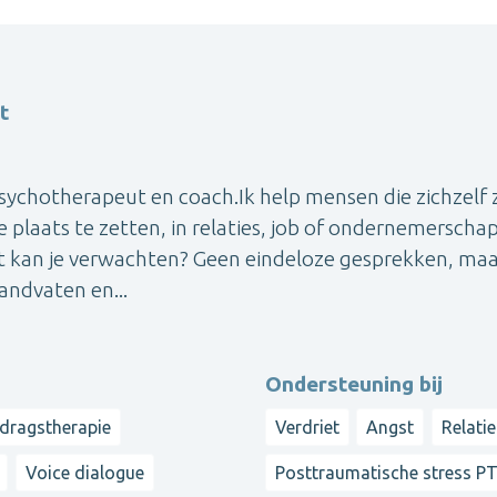
t
psychotherapeut en coach.Ik help mensen die zichzelf z
 plaats te zetten, in relaties, job of ondernemerscha
Wat kan je verwachten? Geen eindeloze gesprekken, ma
andvaten en...
Ondersteuning bij
edragstherapie
Verdriet
Angst
Relati
Voice dialogue
Posttraumatische stress P