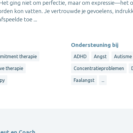
 Het ging niet om perfectie, maar om expressie—het 
oorden kon vatten. Je vertrouwde je gevoelens, indruk
fspeelde toe ...
Ondersteuning bij
mitment therapie
ADHD
Angst
Autisme 
ve therapie
Concentratieproblemen
apy
Faalangst
...
peut en Coach