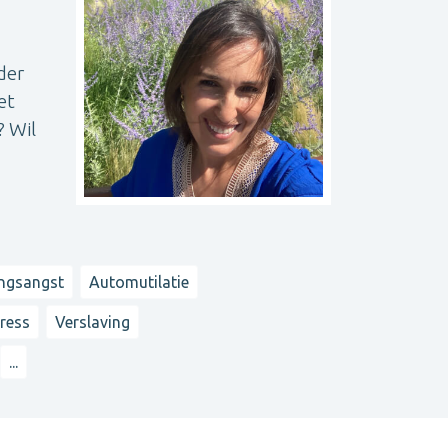
der
et
? Wil
ingsangst
Automutilatie
tress
Verslaving
...