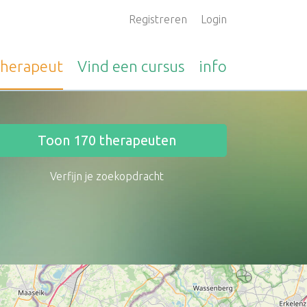
Registreren
Login
therapeut
Vind een
cursus
info
Toon
170
therapeuten
Verfijn je zoekopdracht