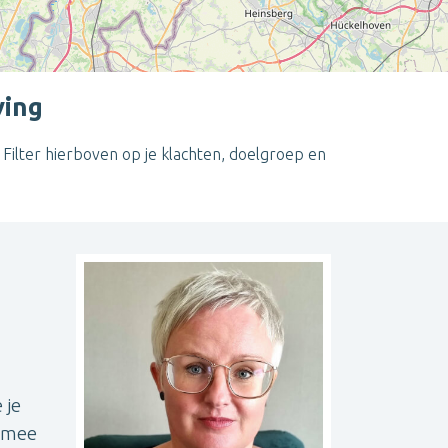
ving
ilter hierboven op je klachten, doelgroep en
Leaflet
| ©
OpenStreetMap
contributors
 je
g mee