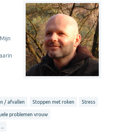
 Mijn
n
aarin
n / afvallen
Stoppen met roken
Stress
uele problemen vrouw
...