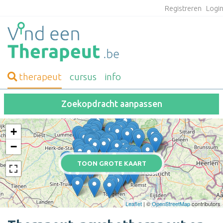
Registreren
Logi
therapeut
cursus
info
Zoekopdracht aanpassen
+
−
TOON GROTE KAART
Leaflet
| ©
OpenStreetMap
contributors