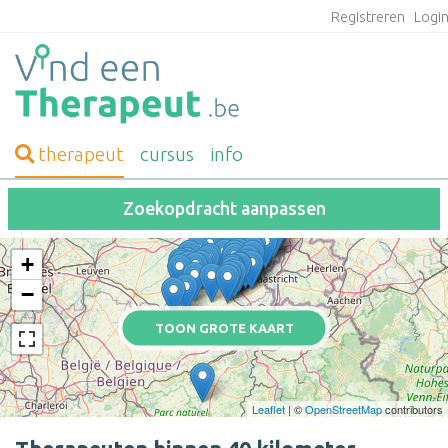
Registreren
Logi
therapeut
cursus
info
Zoekopdracht aanpassen
+
−
TOON GROTE KAART
Leaflet
| ©
OpenStreetMap
contributors