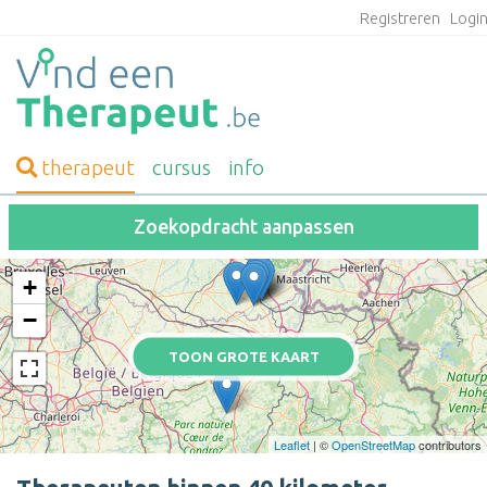
Registreren
Logi
therapeut
cursus
info
Zoekopdracht aanpassen
+
−
TOON GROTE KAART
Leaflet
| ©
OpenStreetMap
contributors