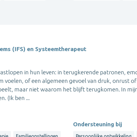
tems (IFS) en Systeemtherapeut
 vastlopen in hun leven: in terugkerende patronen, em
am voelen, of een algemeen gevoel van druk, onrust of
peelt, maar niet waarom het blijft terugkomen. In mij
. (Ik ben ...
Ondersteuning bij
apie
Familieopstellingen
Persoonlijke ontwikkeling