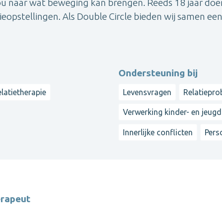
 naar wat beweging kan brengen. Reeds 18 jaar doen
lieopstellingen. Als Double Circle bieden wij samen ee
Ondersteuning bij
latietherapie
Levensvragen
Relatiepr
Verwerking kinder- en jeugd
Innerlijke conflicten
Pers
erapeut