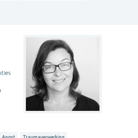
oties
n
Angst
Traumaverwerking