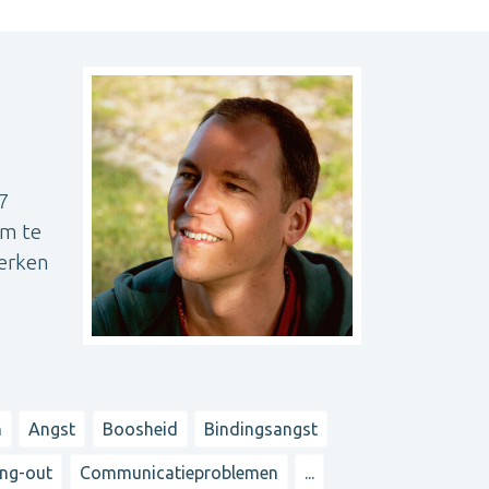
87
om te
herken
n
Angst
Boosheid
Bindingsangst
ng-out
Communicatieproblemen
...