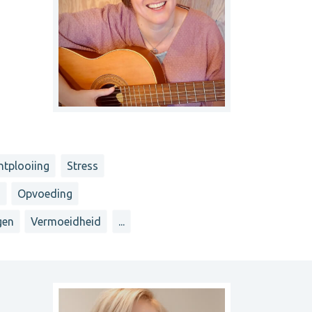
ntplooiing
Stress
n
Opvoeding
gen
Vermoeidheid
...