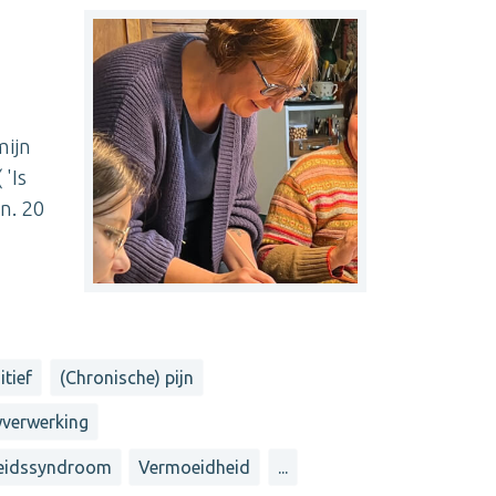
mijn
'Is
n. 20
tief
(Chronische) pijn
verwerking
heidssyndroom
Vermoeidheid
...