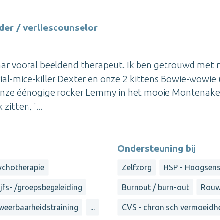
er / verliescounselor
maar vooral beeldend therapeut. Ik ben getrouwd met 
l-mice-killer Dexter en onze 2 kittens Bowie-wowie ( 
en onze éénogige rocker Lemmy in het mooie Montenake
itten, '...
Ondersteuning bij
ychotherapie
Zelfzorg
HSP - Hoogsensi
jfs- /groepsbegeleiding
Burnout / burn-out
Rouw
/ weerbaarheidstraining
...
CVS - chronisch vermoeid