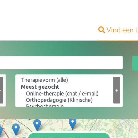
Vind een
+
+