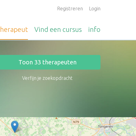
Registreren
Login
therapeut
Vind een
cursus
info
Toon
33
therapeuten
Verfijn je zoekopdracht