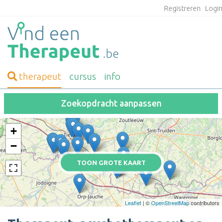
Registreren
Logi
therapeut
cursus
info
Zoekopdracht aanpassen
+
−
TOON GROTE KAART
Leaflet
| ©
OpenStreetMap
contributors