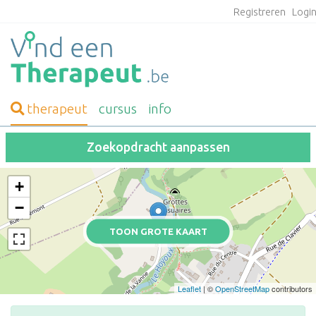
Registreren
Logi
therapeut
cursus
info
Zoekopdracht aanpassen
+
−
TOON GROTE KAART
Leaflet
| ©
OpenStreetMap
contributors