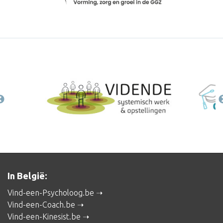
In België:
Vind-een-Psycholoog.be
Vind-een-Coach.be
Vind-een-Kinesist.be