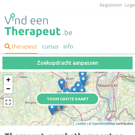
Registreren
Logi
therapeut
cursus
info
Zoekopdracht aanpassen
+
−
TOON GROTE KAART
Leaflet
| ©
OpenStreetMap
contributors