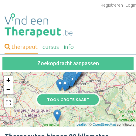
Registreren
Logi
therapeut
cursus
info
Zoekopdracht aanpassen
+
−
TOON GROTE KAART
Leaflet
| ©
OpenStreetMap
contributors