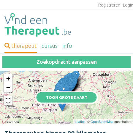
Registreren
Logi
therapeut
cursus
info
Zoekopdracht aanpassen
+
−
TOON GROTE KAART
Leaflet
| ©
OpenStreetMap
contributors