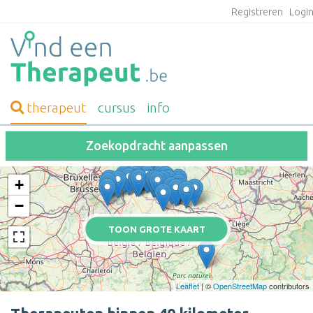
Registreren
Logi
therapeut
cursus
info
Zoekopdracht aanpassen
+
−
TOON GROTE KAART
Leaflet
| ©
OpenStreetMap
contributors