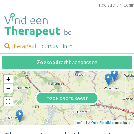
Registreren
Logi
therapeut
cursus
info
Zoekopdracht aanpassen
+
−
TOON GROTE KAART
Leaflet
| ©
OpenStreetMap
contributors