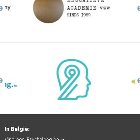
In België:
Vind-een-Psycholoog.be