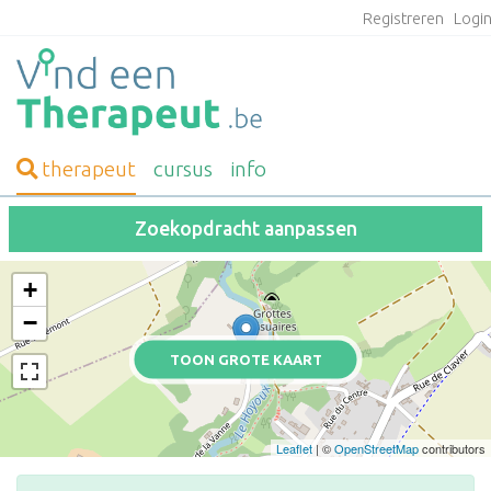
Registreren
Logi
therapeut
cursus
info
Zoekopdracht aanpassen
+
−
TOON GROTE KAART
Leaflet
| ©
OpenStreetMap
contributors