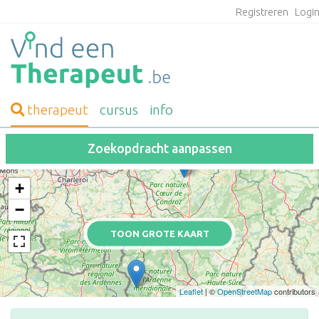
Registreren
Logi
therapeut
cursus
info
Zoekopdracht aanpassen
+
−
TOON GROTE KAART
Leaflet
| ©
OpenStreetMap
contributors