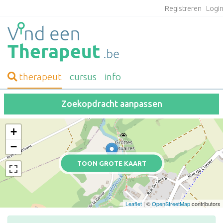
Registreren
Logi
therapeut
cursus
info
Zoekopdracht aanpassen
+
−
TOON GROTE KAART
Leaflet
| ©
OpenStreetMap
contributors