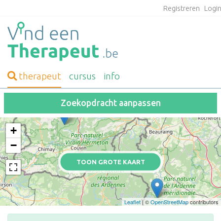
Registreren
Logi
therapeut
cursus
info
Zoekopdracht aanpassen
+
−
TOON GROTE KAART
Leaflet
| ©
OpenStreetMap
contributors